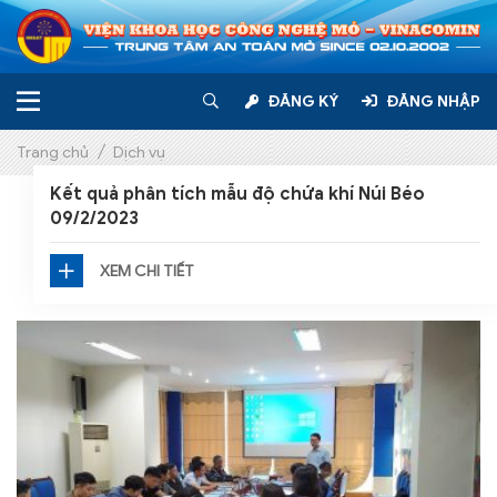
Trang chủ
Giới thiệu
ĐĂNG KÝ
ĐĂNG NHẬP
Tin tức – Sự kiện
Trang chủ
Dịch vụ
Kết quả phân tích mẫu độ chứa khí Núi Béo
Dịch vụ
09/2/2023
DỊCH VỤ
Chăm sóc khách hàng
XEM CHI TIẾT
Liên hệ