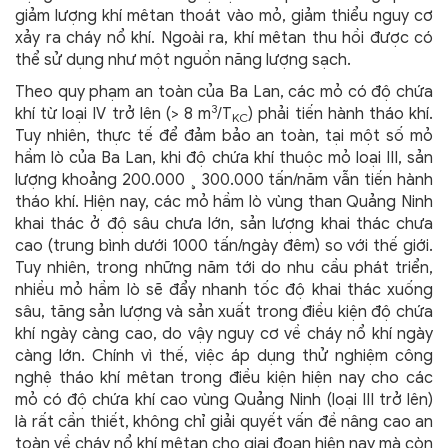
giảm lượng khí mêtan thoát vào mỏ, giảm thiểu nguy cơ
xảy ra cháy nổ khí. Ngoài ra, khí mêtan thu hồi được có
thể sử dụng như một nguồn năng lượng sạch.
Theo quy phạm an toàn của Ba Lan, các mỏ có độ chứa
3
khí từ loại IV trở lên (> 8 m
/T
) phải tiến hành tháo khí.
KC
Tuy nhiên, thực tế để đảm bảo an toàn, tại một số mỏ
hầm lò của Ba Lan, khi độ chứa khí thuộc mỏ loại III, sản
lượng khoảng 200.000 ¸ 300.000 tấn/năm vẫn tiến hành
tháo khí. Hiện nay, các mỏ hầm lò vùng than Quảng Ninh
khai thác ở độ sâu chưa lớn, sản lượng khai thác chưa
cao (trung bình dưới 1000 tấn/ngày đêm) so với thế giới.
Tuy nhiên, trong những năm tới do nhu cầu phát triển,
nhiều mỏ hầm lò sẽ đẩy nhanh tốc độ khai thác xuống
sâu, tăng sản lượng và sản xuất trong điều kiện độ chứa
khí ngày càng cao, do vậy nguy cơ về cháy nổ khí ngày
càng lớn. Chính vì thế, việc áp dụng thử nghiệm công
nghệ tháo khí mêtan trong điều kiện hiện nay cho các
mỏ có độ chứa khí cao vùng Quảng Ninh (loại III trở lên)
là rất cần thiết, không chỉ giải quyết vấn đề nâng cao an
toàn về cháy nổ khí mêtan cho giai đoạn hiện nay mà còn