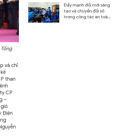
Đẩy mạnh đổi mới sáng
tạo và chuyển đổi số
trong công tác an toàn
mỏ
a Tổng
p và chỉ
 kế
CP than
lệnh
 ty CP
g –
 gió
y Điện
ụng
 Nguyễn