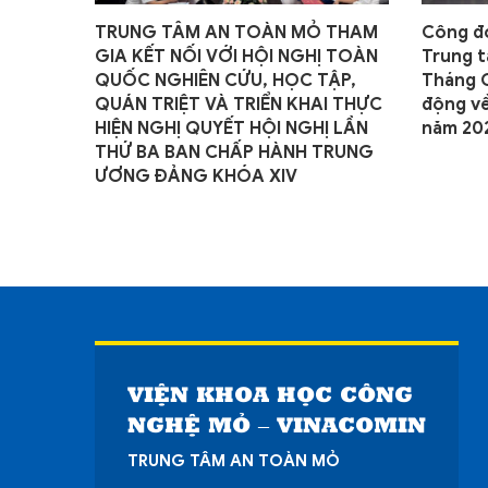
 và
TRUNG TÂM AN TOÀN MỎ THAM
Công đ
tác an
GIA KẾT NỐI VỚI HỘI NGHỊ TOÀN
Trung 
QUỐC NGHIÊN CỨU, HỌC TẬP,
Tháng 
QUÁN TRIỆT VÀ TRIỂN KHAI THỰC
động về
HIỆN NGHỊ QUYẾT HỘI NGHỊ LẦN
năm 20
THỨ BA BAN CHẤP HÀNH TRUNG
ƯƠNG ĐẢNG KHÓA XIV
VIỆN KHOA HỌC CÔNG
NGHỆ MỎ – VINACOMIN
TRUNG TÂM AN TOÀN MỎ