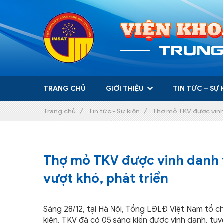
Trang chủ
Giới thiệu
+
Tin tức – Sự kiện
TRANG CHỦ
GIỚI THIỆU
TIN TỨC – SỰ 
Dịch vụ
Trang chủ
Tin tức - Sự kiện
Thợ mỏ TKV được vinh 
Chăm sóc khách hàng
+
Liên hệ
Thợ mỏ TKV được vinh danh t
vượt khó, phát triển
Sáng 28/12, tại Hà Nội, Tổng LĐLĐ Việt Nam tổ ch
kiện, TKV đã có 05 sáng kiến được vinh danh, tu