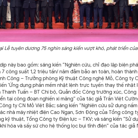
 Lễ tuyên dương 75 nghìn sáng kiến vượt khó, phát triển củ
p này bao gồm: sáng kiến “Nghiên cứu, chỉ đạo lập biện phá
a 7 công suất 1,2 triệu tấn/ năm đảm bảo an toàn, hoàn thành
hành Công – Trưởng phòng Kỹ thuật Công nghệ Mỏ, Công ty 
g kiến ‘Ứng dụng phần mềm nhật lệnh trực tuyến thay thế nhật 
ễn Thanh Tuấn – BT Chi bộ, Quản đốc Công trường xúc, Công
yển tại công đoạn nghiền xi măng” của tác giả Trần Việt Cườn
Công ty CN Mỏ Việt Bắc; sáng kiến “Nghiên cứu sử dụng nấm
 các nhà máy nhiệt điện Cao Ngạn, Sơn Động của Tổng công t
 kỹ thuật, Tổng Công ty Điện lực – TKV; và sáng kiến “Sử d
 khí hóa và sấy sứ cho hệ thống lọc bụi tĩnh điện” của tác giả