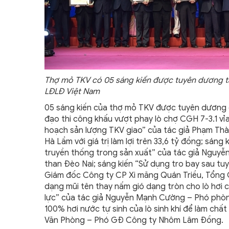
Thợ mỏ TKV có 05 sáng kiến được tuyên dương tại
LĐLĐ Việt Nam
05 sáng kiến của thợ mỏ TKV được tuyên dương dị
đạo thi công khấu vượt phay lò chợ CGH 7-3.1 vỉ
hoạch sản lượng TKV giao” của tác giả Phạm T
Hà Lầm với giá trị làm lợi trên 33,6 tỷ đồng; sán
truyền thống trong sản xuất” của tác giả Nguy
than Đèo Nai; sáng kiến “Sử dụng tro bay sau tu
Giám đốc Công ty CP Xi măng Quán Triều, Tổng 
dạng mũi tên thay nấm gió dạng tròn cho lò hơi
lực” của tác giả Nguyễn Mạnh Cường – Phó phòng
100% hơi nước tự sinh của lò sinh khí để làm chất
Văn Phòng – Phó GĐ Công ty Nhôm Lâm Đồng.