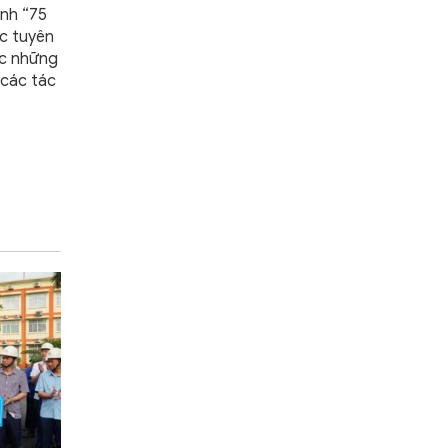
ình “75
ợc tuyên
hục những
 các tác