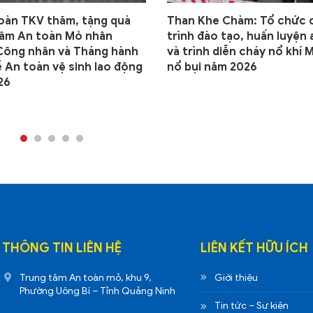
oàn TKV thăm, tặng quà
Than Khe Chàm: Tổ chức
tâm An toàn Mỏ nhân
trình đào tạo, huấn luyện 
Công nhân và Tháng hành
và trình diễn cháy nổ khí 
 An toàn vệ sinh lao động
nổ bụi năm 2026
26
THÔNG TIN LIÊN HỆ
LIÊN KẾT HỮU ÍCH
Trung tâm An toàn mỏ, khu 9,
Giới thiệu
Phường Uông Bí – Tỉnh Quảng Ninh
Tin tức – Sự kiện