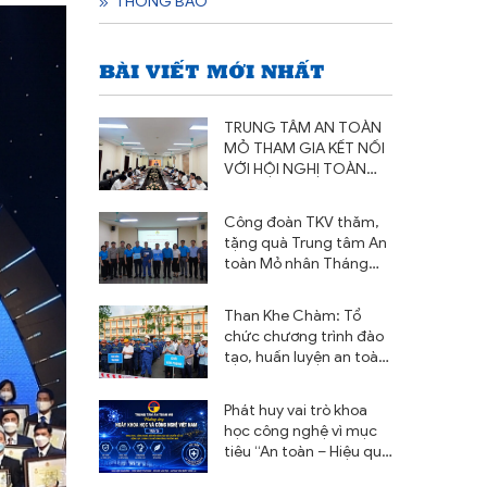
THÔNG BÁO
BÀI VIẾT MỚI NHẤT
TRUNG TÂM AN TOÀN
MỎ THAM GIA KẾT NỐI
VỚI HỘI NGHỊ TOÀN
QUỐC NGHIÊN CỨU,
HỌC TẬP, QUÁN TRIỆT
Công đoàn TKV thăm,
VÀ TRIỂN KHAI THỰC
tặng quà Trung tâm An
HIỆN NGHỊ QUYẾT HỘI
toàn Mỏ nhân Tháng
NGHỊ LẦN THỨ BA BAN
Công nhân và Tháng
CHẤP HÀNH TRUNG
hành động về An toàn
ƯƠNG ĐẢNG KHÓA XIV
Than Khe Chàm: Tổ
vệ sinh lao động năm
chức chương trình đào
2026
tạo, huấn luyện an toàn
và trình diễn cháy nổ khí
Metan, nổ bụi năm 2026
Phát huy vai trò khoa
học công nghệ vì mục
tiêu “An toàn – Hiệu quả
– Phát triển bền vững”