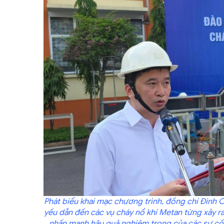
Phát biểu khai mạc chương trình, đồng chí Đinh
yếu dẫn đến các vụ cháy nổ khí Metan từng xảy 
nhấn mạnh hậu quả nghiêm trọng của các sự cố c