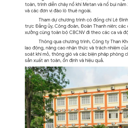
toàn, trình diễn cháy nổ khí Metan và nổ bụi nă
và các đơn vị đào lò thuê ngoài.
Tham dự chương trình có đồng chí Lê Đình Dư
trực Đảng ủy, Công đoàn, Đoàn Thanh niên; các
xưởng cùng toàn bộ CBCNV đi theo các ca và độ
Thông qua chương trình, Công ty Than Khe Ch
lao động, nâng cao nhận thức và trách nhiệm của 
soát khí mỏ, thông gió và các biện pháp phòng 
sản xuất an toàn, ổn định và hiệu quả.