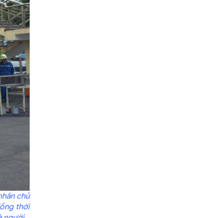
nhân chủ
ồng thời
à người