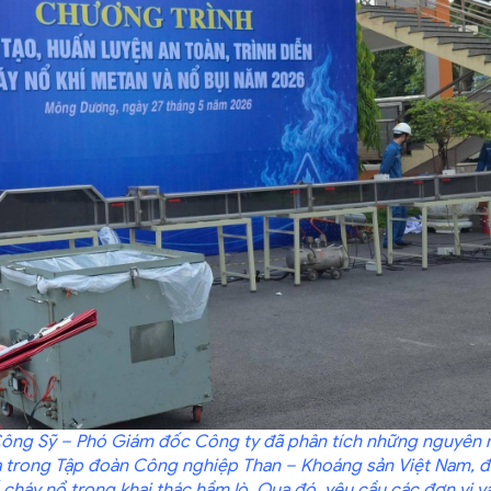
 Công Sỹ – Phó Giám đốc Công ty đã phân tích những nguyên 
ra trong Tập đoàn Công nghiệp Than – Khoáng sản Việt Nam, đ
háy nổ trong khai thác hầm lò. Qua đó, yêu cầu các đơn vị v