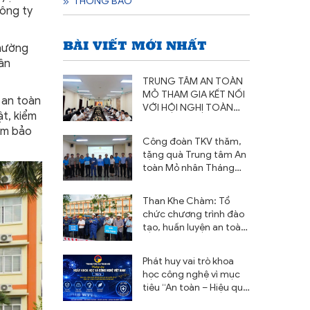
THÔNG BÁO
Công ty
BÀI VIẾT MỚI NHẤT
hường
ân
TRUNG TÂM AN TOÀN
MỎ THAM GIA KẾT NỐI
 an toàn
VỚI HỘI NGHỊ TOÀN
ật, kiểm
QUỐC NGHIÊN CỨU,
ảm bảo
HỌC TẬP, QUÁN TRIỆT
Công đoàn TKV thăm,
VÀ TRIỂN KHAI THỰC
tặng quà Trung tâm An
HIỆN NGHỊ QUYẾT HỘI
toàn Mỏ nhân Tháng
NGHỊ LẦN THỨ BA BAN
Công nhân và Tháng
CHẤP HÀNH TRUNG
hành động về An toàn
ƯƠNG ĐẢNG KHÓA XIV
Than Khe Chàm: Tổ
vệ sinh lao động năm
chức chương trình đào
2026
tạo, huấn luyện an toàn
và trình diễn cháy nổ khí
Metan, nổ bụi năm 2026
Phát huy vai trò khoa
học công nghệ vì mục
tiêu “An toàn – Hiệu quả
– Phát triển bền vững”