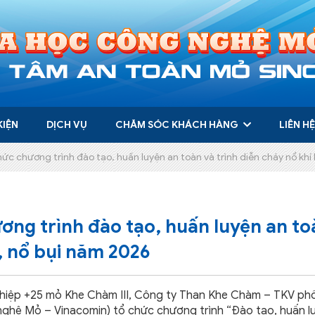
KIỆN
DỊCH VỤ
CHĂM SÓC KHÁCH HÀNG
LIÊN HỆ
c chương trình đào tạo, huấn luyện an toàn và trình diễn cháy nổ kh
ng trình đào tạo, huấn luyện an to
, nổ bụi năm 2026
p +25 mỏ Khe Chàm III, Công ty Than Khe Chàm – TKV phố
ghệ Mỏ – Vinacomin) tổ chức chương trình “Đào tạo, huấn l