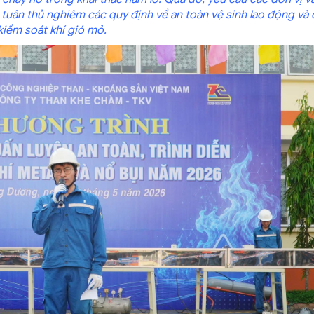
, tuân thủ nghiêm các quy định về an toàn vệ sinh lao động và
kiểm soát khí gió mỏ.