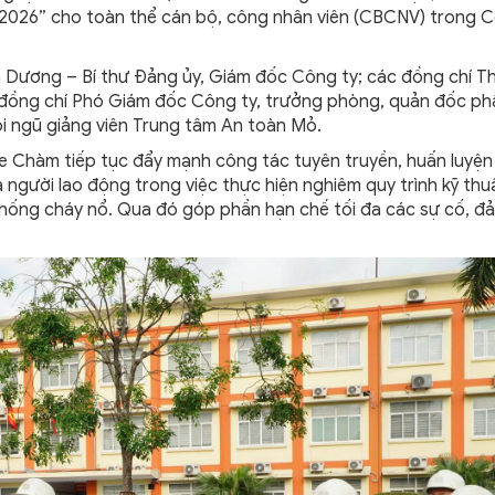
m 2026” cho toàn thể cán bộ, công nhân viên (CBCNV) trong 
ơng – Bí thư Đảng ủy, Giám đốc Công ty; các đồng chí T
 đồng chí Phó Giám đốc Công ty, trưởng phòng, quản đốc ph
i ngũ giảng viên Trung tâm An toàn Mỏ.
àm tiếp tục đẩy mạnh công tác tuyên truyền, huấn luyện
người lao động trong việc thực hiện nghiêm quy trình kỹ thu
chống cháy nổ. Qua đó góp phần hạn chế tối đa các sự cố, đ