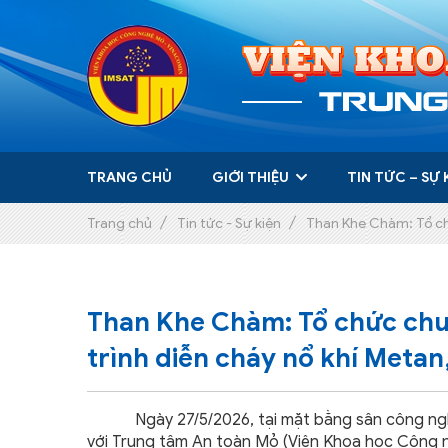
Trang chủ
Giới thiệu
+
Tin tức – Sự kiện
TRANG CHỦ
GIỚI THIỆU
TIN TỨC – SỰ 
Dịch vụ
Trang chủ
Tin tức - Sự kiện
Than Khe Chàm: Tổ chứ
Chăm sóc khách hàng
+
Liên hệ
Than Khe Chàm: Tổ chức chươ
trình diễn cháy nổ khí Metan
Ngày 27/5/2026, tại mặt bằng sân công nghiệ
với Trung tâm An toàn Mỏ (Viện Khoa học Công n