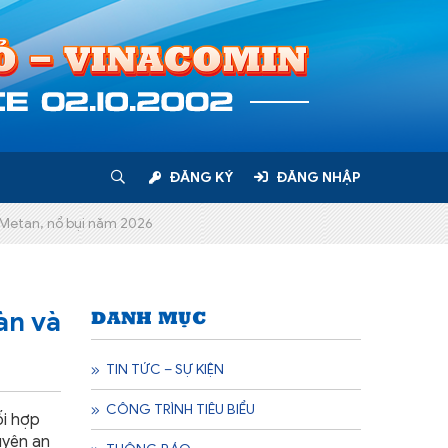
ĐĂNG KÝ
ĐĂNG NHẬP
í Metan, nổ bụi năm 2026
DANH MỤC
àn và
TIN TỨC – SỰ KIỆN
CÔNG TRÌNH TIÊU BIỂU
i hợp
uyện an